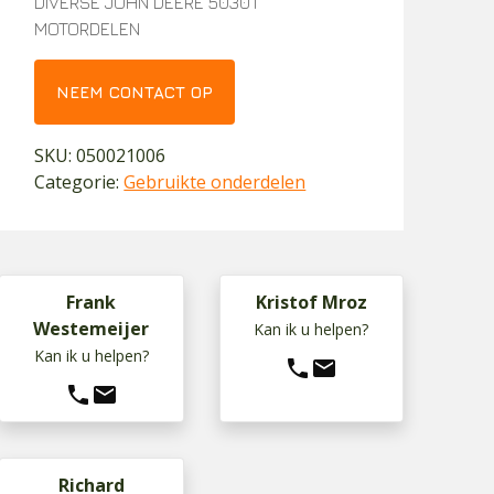
DIVERSE JOHN DEERE 5030T
MOTORDELEN
NEEM CONTACT OP
SKU:
050021006
Categorie:
Gebruikte onderdelen
Frank
Kristof Mroz
Westemeijer
Kan ik u helpen?
Kan ik u helpen?
phone
mail
phone
mail
Richard