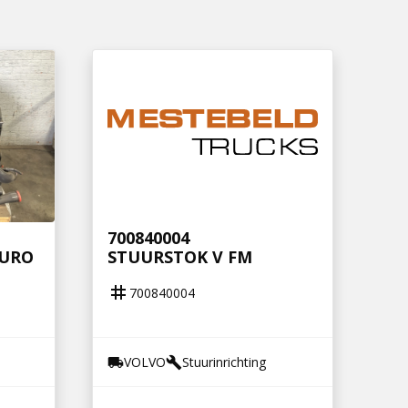
700840004
EURO
STUURSTOK V FM
tag
700840004
VOLVO
Stuurinrichting
local_shipping
build