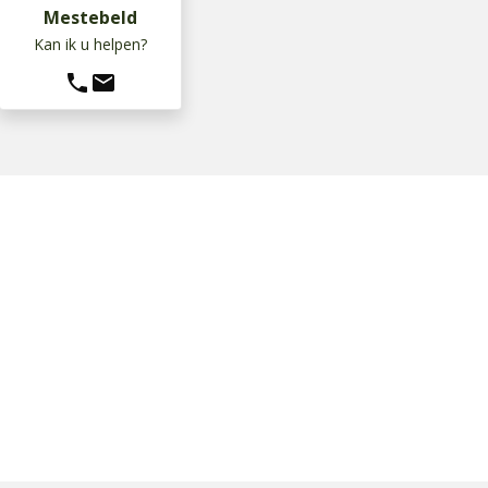
Mestebeld
Kan ik u helpen?
phone
mail