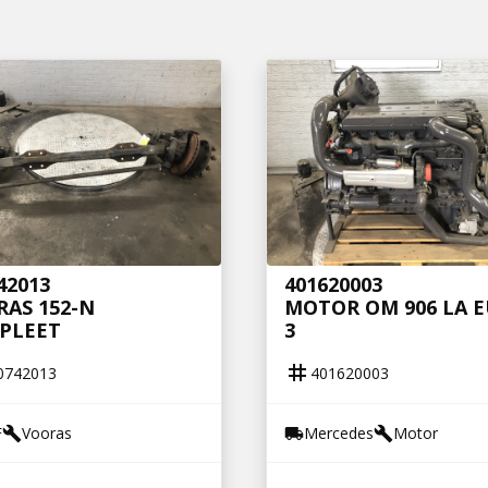
42013
401620003
AS 152-N
MOTOR OM 906 LA 
PLEET
3
tag
0742013
401620003
F
Vooras
Mercedes
Motor
build
local_shipping
build