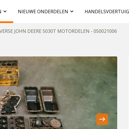
N
NIEUWE ONDERDELEN
HANDELSVOERTUI
VERSE JOHN DEERE 5030T MOTORDELEN - 050021006
east