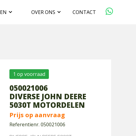
GEN
OVER ONS
CONTACT
ORGANISATIE
VERKOPEN
DUURZAAMHEID
1 op voorraad
050021006
WERKEN BIJ
DIVERSE JOHN DEERE
5030T MOTORDELEN
Prijs op aanvraag
Referentienr. 050021006