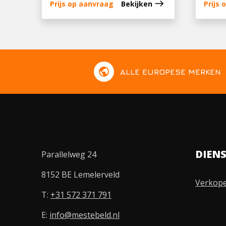
east
Prijs op aanvraag
Bekijken
Prijs
public
ALLE EUROPESE MERKEN
DIEN
Parallelweg 24
8152 BE Lemelerveld
Verkop
T:
+31 572 371 791
E:
info@mestebeld.nl