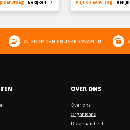
east
 op aanvraag
Bekijken
Prijs op aanvraag
Bekij
engineering
inventory
AL MEER DAN 80 JAAR ERVARING
STEN
OVER ONS
en
Over ons
Organisatie
Duurzaamheid