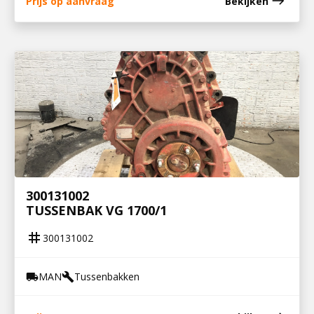
east
Prijs op aanvraag
Bekijken
300131002
TUSSENBAK VG 1700/1
tag
300131002
MAN
Tussenbakken
local_shipping
build