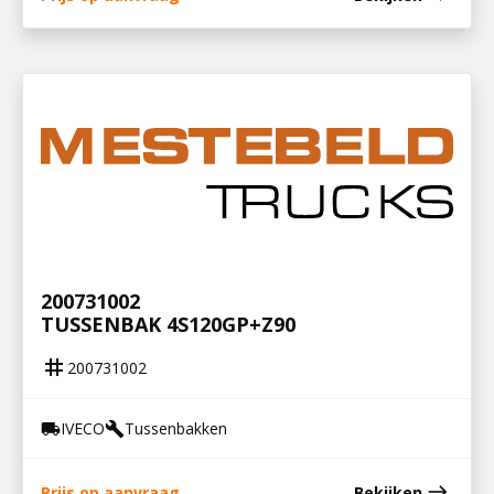
200731002
TUSSENBAK 4S120GP+Z90
tag
200731002
IVECO
Tussenbakken
local_shipping
build
east
Prijs op aanvraag
Bekijken