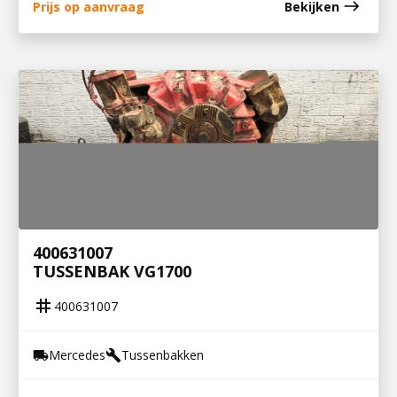
east
Prijs op aanvraag
Bekijken
400631007
TUSSENBAK VG1700
tag
400631007
Mercedes
Tussenbakken
local_shipping
build