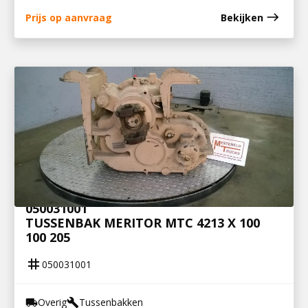
east
Prijs op aanvraag
Bekijken
050031001
TUSSENBAK MERITOR MTC 4213 X 100
100 205
tag
050031001
Overig
Tussenbakken
local_shipping
build