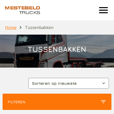
Home
Tussenbakken
TUSSENBAKKEN
filter_list
FILTEREN