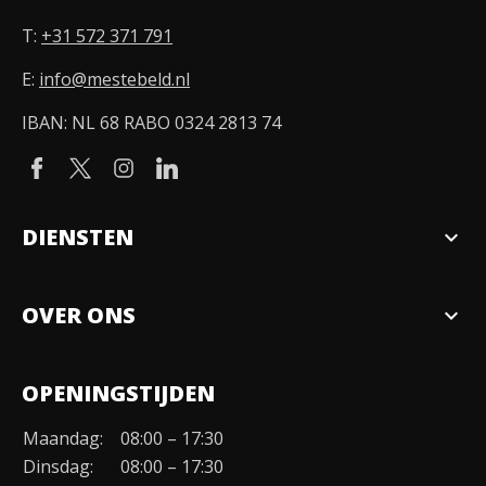
T:
+31 572 371 791
E:
info@mestebeld.nl
IBAN: NL 68 RABO 0324 2813 74
DIENSTEN
expand_more
Verkopen
OVER ONS
expand_more
Over ons
OPENINGSTIJDEN
Organisatie
Maandag:
08:00 – 17:30
Duurzaamheid
Dinsdag:
08:00 – 17:30