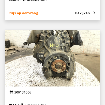
east
Prijs op aanvraag
Bekijken
300131006
TUSSENBAK G 1700-1 ZVA
tag
300131006