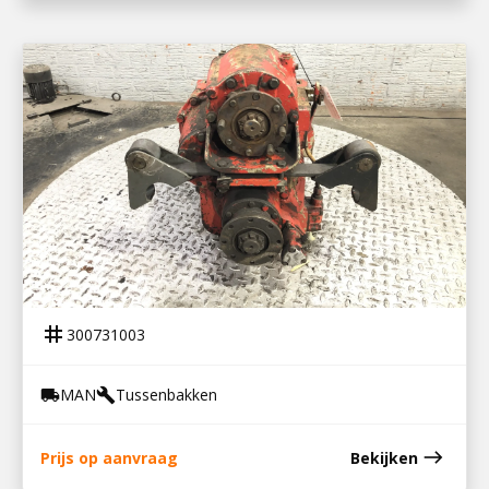
300731003
TUSSENBAK G800
tag
300731003
MAN
Tussenbakken
local_shipping
build
east
Prijs op aanvraag
Bekijken