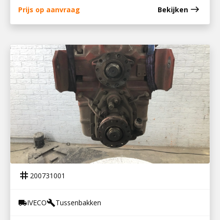
east
Prijs op aanvraag
Bekijken
200731001
TUSSENBAK 4×4 Z 90
tag
200731001
IVECO
Tussenbakken
local_shipping
build