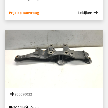
east
Prijs op aanvraag
Bekijken
900690022
LUCHTVEERBALK LINKS P360
tag
900690022
SCANIA
Vering
local_shipping
build