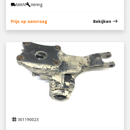
MAN
Vering
local_shipping
build
east
Prijs op aanvraag
Bekijken
301190023
STEUNPLAAT ACHTER RECHTS
tag
301190023