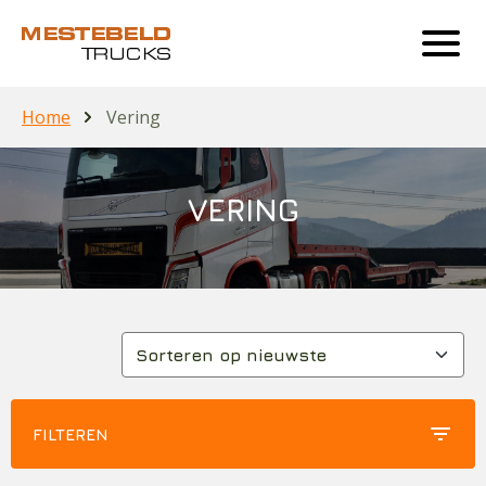
Home
Vering
VERING
filter_list
FILTEREN