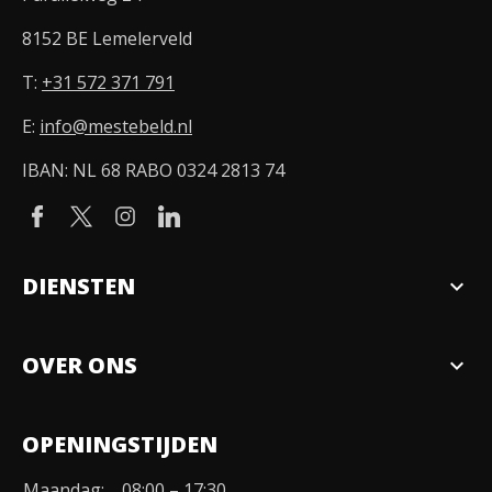
8152 BE Lemelerveld
T:
+31 572 371 791
E:
info@mestebeld.nl
IBAN: NL 68 RABO 0324 2813 74
DIENSTEN
expand_more
Verkopen
OVER ONS
expand_more
Over ons
OPENINGSTIJDEN
Organisatie
Maandag:
08:00 – 17:30