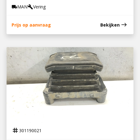
MAN
Vering
local_shipping
build
east
Prijs op aanvraag
Bekijken
301190021
DRUKVEER/BLOK RECHTS HYD1160
tag
301190021