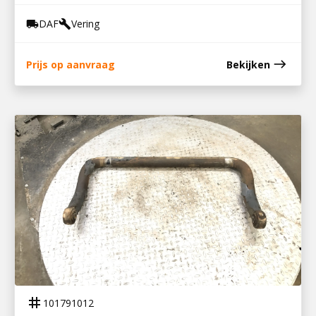
DAF
Vering
local_shipping
build
east
Prijs op aanvraag
Bekijken
101791012
STABILISATOR CF85 ACHTER 6×2
tag
101791012