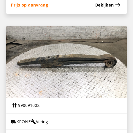
east
Prijs op aanvraag
Bekijken
990091002
VEER KRONE AANHANGER
tag
990091002
KRONE
Vering
local_shipping
build