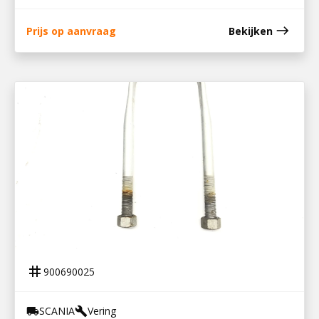
east
Prijs op aanvraag
Bekijken
900690025
VEERSTROP R/P/S SERIE
tag
900690025
SCANIA
Vering
local_shipping
build