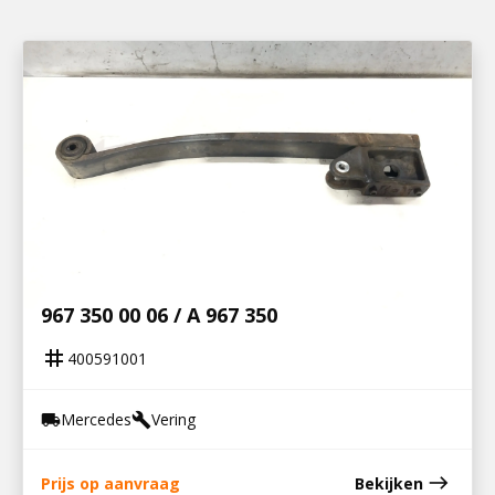
400591001
ACHTERVEER LUCHTVERING ATEGO4 / A
967 350 00 06 / A 967 350
tag
400591001
Mercedes
Vering
local_shipping
build
east
Prijs op aanvraag
Bekijken