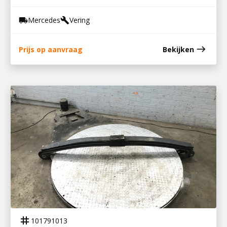
Mercedes
Vering
local_shipping
build
east
Prijs op aanvraag
Bekijken
101791013
VOORVEER XF106/CF86
tag
101791013