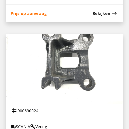
east
Prijs op aanvraag
Bekijken
900690024
VULSTUK LUCHTVEERJUK P/R SERIE
tag
900690024
SCANIA
Vering
local_shipping
build