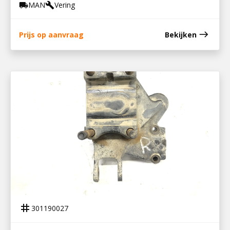
MAN
Vering
local_shipping
build
east
Prijs op aanvraag
Bekijken
301190027
STEUNPLAAT ACHTER RECHTS
tag
301190027