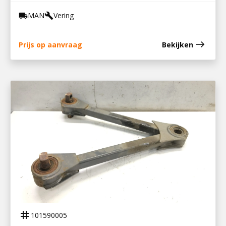
MAN
Vering
local_shipping
build
east
Prijs op aanvraag
Bekijken
101590005
REACTIESTANG TRIANGEL LF 230
tag
101590005