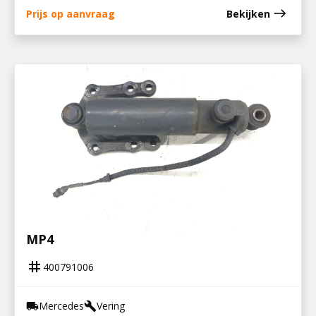
east
Prijs op aanvraag
Bekijken
400791006
SCHOKBREKER MET OVERHELREGELING
MP4
tag
400791006
Mercedes
Vering
local_shipping
build