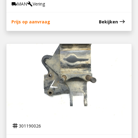
MAN
Vering
local_shipping
build
east
Prijs op aanvraag
Bekijken
301190026
STEUNPLAAT ACHTER LINKS
tag
301190026