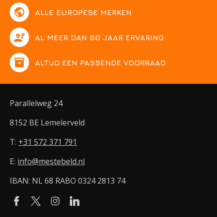
public
ALLE EUROPESE MERKEN
engineering
AL MEER DAN 80 JAAR ERVARING
inventory
ALTIJD EEN PASSENDE VOORRAAD
Parallelweg 24
8152 BE Lemelerveld
T:
+31 572 371 791
E:
info@mestebeld.nl
IBAN: NL 68 RABO 0324 2813 74