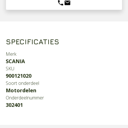
phone
mail
SPECIFICATIES
Merk
SCANIA
SKU
900121020
Soort onderdeel
Motordelen
Onderdeelnummer
302401