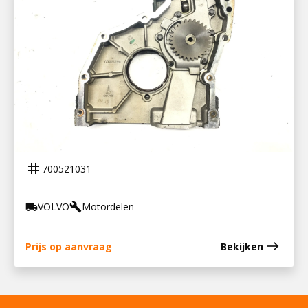
700521031
OLIEPOMPHUIS VOLVO FE
tag
700521031
VOLVO
Motordelen
local_shipping
build
east
Prijs op aanvraag
Bekijken