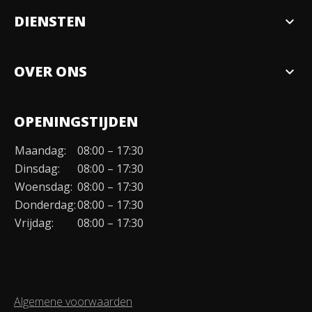
DIENSTEN
expand_more
Verkopen
OVER ONS
expand_more
Over ons
OPENINGSTIJDEN
Organisatie
Maandag:
08:00 – 17:30
Duurzaamheid
Dinsdag:
08:00 – 17:30
Werken bij
Woensdag:
08:00 – 17:30
Donderdag:
08:00 – 17:30
Contact
Vrijdag:
08:00 – 17:30
Algemene voorwaarden