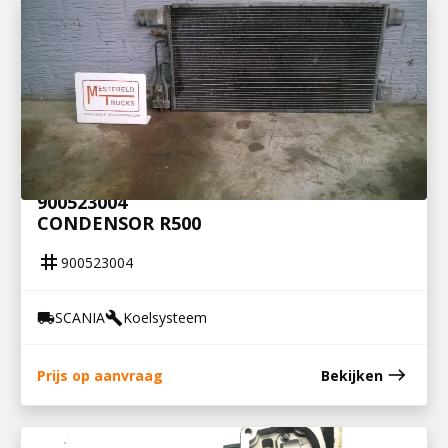
900523004
CONDENSOR R500
tag
900523004
SCANIA
Koelsysteem
local_shipping
build
east
Prijs op aanvraag
Bekijken