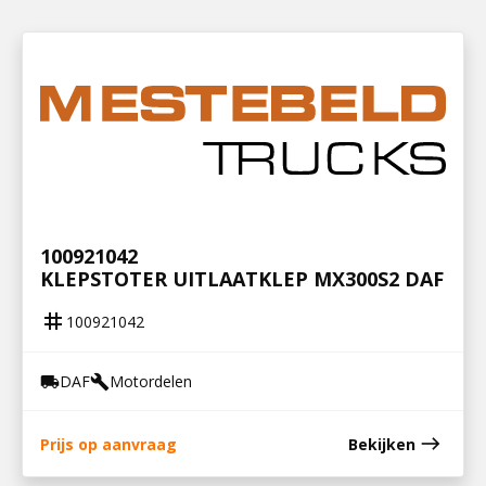
100921042
KLEPSTOTER UITLAATKLEP MX300S2 DAF
tag
100921042
DAF
Motordelen
local_shipping
build
east
Prijs op aanvraag
Bekijken