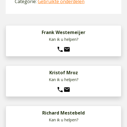
Categorie:
Gebruikte onderdelen
Frank Westemeijer
Kan ik u helpen?
phone
mail
Kristof Mroz
Kan ik u helpen?
phone
mail
Richard Mestebeld
Kan ik u helpen?