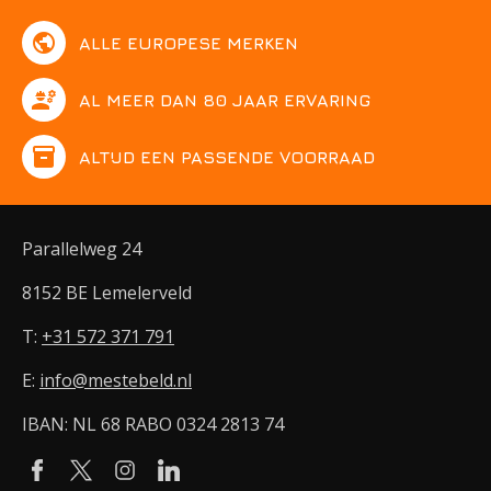
public
ALLE EUROPESE MERKEN
engineering
AL MEER DAN 80 JAAR ERVARING
inventory
ALTIJD EEN PASSENDE VOORRAAD
Parallelweg 24
8152 BE Lemelerveld
T:
+31 572 371 791
E:
info@mestebeld.nl
IBAN: NL 68 RABO 0324 2813 74