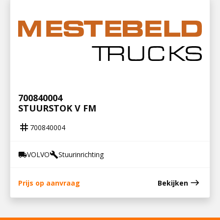
700840004
STUURSTOK V FM
tag
700840004
VOLVO
Stuurinrichting
local_shipping
build
east
Prijs op aanvraag
Bekijken