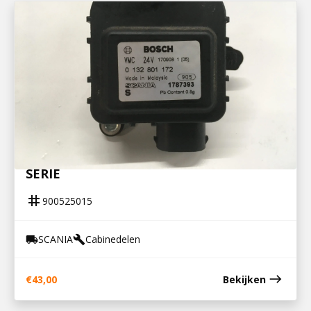
900525015
STELMOTOR CABINEVERWARMING R-
SERIE
tag
900525015
SCANIA
Cabinedelen
local_shipping
build
east
€
43,00
Bekijken