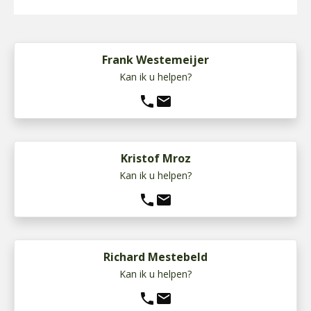
Frank Westemeijer
Kan ik u helpen?
phone
mail
Kristof Mroz
Kan ik u helpen?
phone
mail
Richard Mestebeld
Kan ik u helpen?
phone
mail