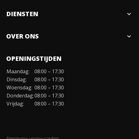
DIENSTEN
expand_more
Verkopen
OVER ONS
expand_more
Over ons
OPENINGSTIJDEN
Organisatie
Maandag:
08:00 – 17:30
Duurzaamheid
Dinsdag:
08:00 – 17:30
Werken bij
Woensdag:
08:00 – 17:30
Donderdag:
08:00 – 17:30
Contact
Vrijdag:
08:00 – 17:30
Algemene voorwaarden