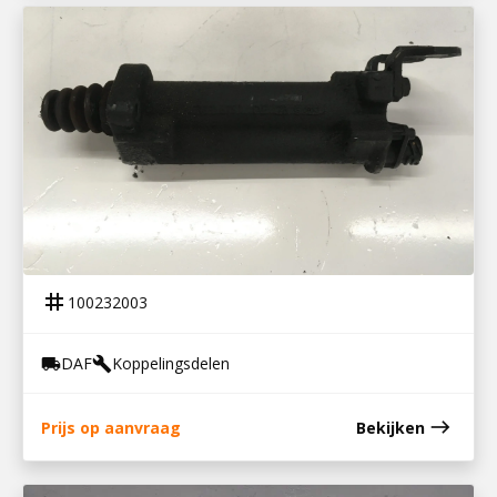
100232003
KOPPELINGSBEKRACHTIGER LF55
tag
100232003
DAF
Koppelingsdelen
local_shipping
build
east
Prijs op aanvraag
Bekijken