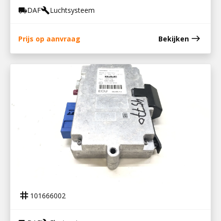
DAF
Luchtsysteem
local_shipping
build
east
Prijs op aanvraag
Bekijken
101666002
STUURKAST TELEFOONINTERFACE XF106
tag
101666002