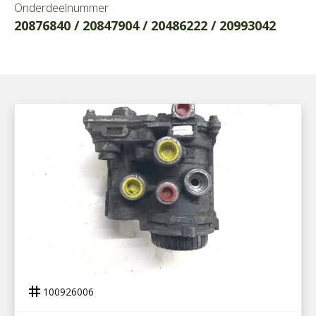
Onderdeelnummer
20876840 / 20847904 / 20486222 / 20993042
100926006
VOORASMODULATOR DAF
tag
100926006