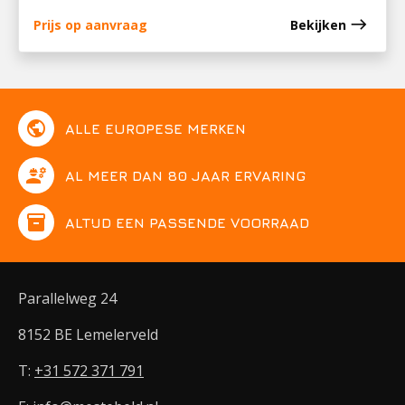
east
Prijs op aanvraag
Bekijken
public
ALLE EUROPESE MERKEN
engineering
AL MEER DAN 80 JAAR ERVARING
inventory
ALTIJD EEN PASSENDE VOORRAAD
Parallelweg 24
8152 BE Lemelerveld
T:
+31 572 371 791