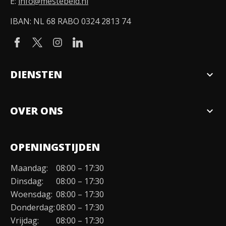
E:
info@mestebeld.nl
IBAN: NL 68 RABO 0324 2813 74
DIENSTEN
expand_more
Verkopen
OVER ONS
expand_more
Over ons
OPENINGSTIJDEN
Organisatie
Maandag:
08:00 – 17:30
Duurzaamheid
Dinsdag:
08:00 – 17:30
Werken bij
Woensdag:
08:00 – 17:30
Donderdag:
08:00 – 17:30
Contact
Vrijdag:
08:00 – 17:30