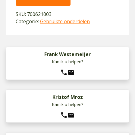
SKU:
700621003
Categorie:
Gebruikte onderdelen
Frank Westemeijer
Kan ik u helpen?
phone
mail
Kristof Mroz
Kan ik u helpen?
phone
mail