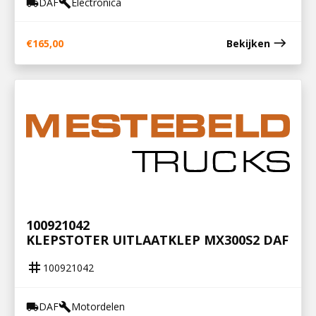
DAF
Electronica
local_shipping
build
east
€
165,00
Bekijken
100921042
KLEPSTOTER UITLAATKLEP MX300S2 DAF
tag
100921042
DAF
Motordelen
local_shipping
build