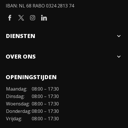
IBAN: NL 68 RABO 0324 2813 74
DIENSTEN
expand_more
Verkopen
OVER ONS
expand_more
Over ons
OPENINGSTIJDEN
Organisatie
Maandag:
08:00 – 17:30
Duurzaamheid
Dinsdag:
08:00 – 17:30
Werken bij
Woensdag:
08:00 – 17:30
Donderdag:
08:00 – 17:30
Contact
Vrijdag:
08:00 – 17:30