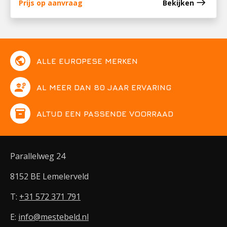
east
Prijs op aanvraag
Bekijken
public
ALLE EUROPESE MERKEN
engineering
AL MEER DAN 80 JAAR ERVARING
inventory
ALTIJD EEN PASSENDE VOORRAAD
Parallelweg 24
8152 BE Lemelerveld
T:
+31 572 371 791
E:
info@mestebeld.nl