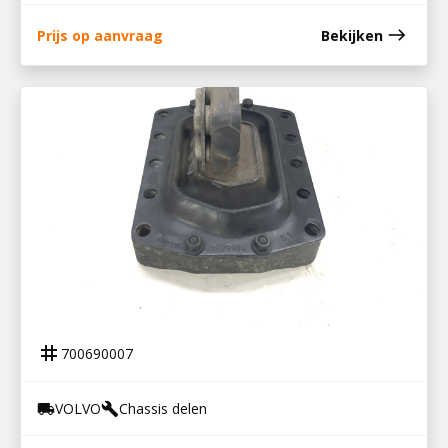
east
Prijs op aanvraag
Bekijken
700690007
MOTORSTEUN ACHTER VOLVO FH12
tag
700690007
VOLVO
Chassis delen
local_shipping
build