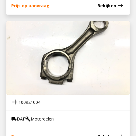
east
Prijs op aanvraag
Bekijken
100921004
DRIJFSTANG DAF MX-MOTOR
tag
100921004
DAF
Motordelen
local_shipping
build