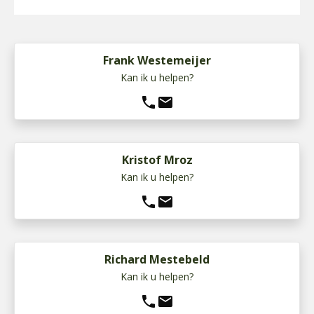
Frank Westemeijer
Kan ik u helpen?
phone
mail
Kristof Mroz
Kan ik u helpen?
phone
mail
Richard Mestebeld
Kan ik u helpen?
phone
mail