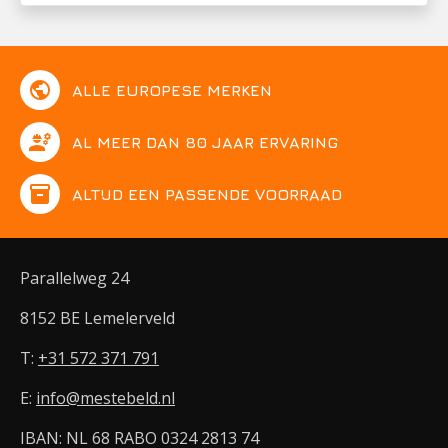
public
ALLE EUROPESE MERKEN
engineering
AL MEER DAN 80 JAAR ERVARING
inventory
ALTIJD EEN PASSENDE VOORRAAD
Parallelweg 24
8152 BE Lemelerveld
T:
+31 572 371 791
E:
info@mestebeld.nl
IBAN: NL 68 RABO 0324 2813 74