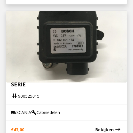
900525015
STELMOTOR CABINEVERWARMING R-
SERIE
tag
900525015
SCANIA
Cabinedelen
local_shipping
build
east
€
43,00
Bekijken