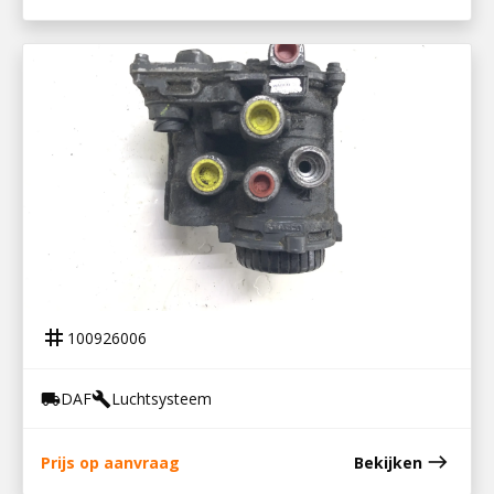
100926006
VOORASMODULATOR DAF
tag
100926006
DAF
Luchtsysteem
local_shipping
build
east
Prijs op aanvraag
Bekijken