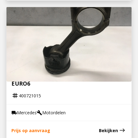
400721015
ZUIGER MET DRIJFSTANG ACTROS MP4
EURO6
tag
400721015
Mercedes
Motordelen
local_shipping
build
east
Prijs op aanvraag
Bekijken