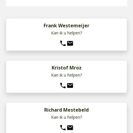
Frank Westemeijer
Kan ik u helpen?
phone
mail
Kristof Mroz
Kan ik u helpen?
phone
mail
Richard Mestebeld
Kan ik u helpen?
phone
mail