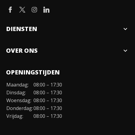
DIENSTEN
expand_more
Verkopen
OVER ONS
expand_more
Over ons
OPENINGSTIJDEN
Organisatie
Maandag:
08:00 – 17:30
Duurzaamheid
Dinsdag:
08:00 – 17:30
Werken bij
Woensdag:
08:00 – 17:30
Donderdag:
08:00 – 17:30
Contact
Vrijdag:
08:00 – 17:30