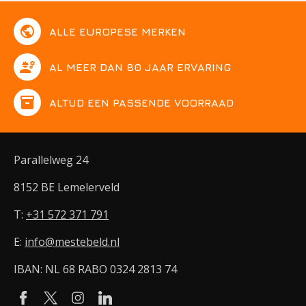
public
ALLE EUROPESE MERKEN
engineering
AL MEER DAN 80 JAAR ERVARING
inventory
ALTIJD EEN PASSENDE VOORRAAD
Parallelweg 24
8152 BE Lemelerveld
T:
+31 572 371 791
E:
info@mestebeld.nl
IBAN: NL 68 RABO 0324 2813 74