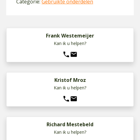
Categorie:
Gebruikte onderdelen
Frank Westemeijer
Kan ik u helpen?
phone
mail
Kristof Mroz
Kan ik u helpen?
phone
mail
Richard Mestebeld
Kan ik u helpen?