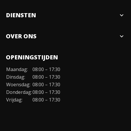
DIENSTEN
expand_more
Verkopen
OVER ONS
expand_more
Over ons
OPENINGSTIJDEN
Organisatie
Maandag:
08:00 – 17:30
Duurzaamheid
Dinsdag:
08:00 – 17:30
Werken bij
Woensdag:
08:00 – 17:30
Donderdag:
08:00 – 17:30
Contact
Vrijdag:
08:00 – 17:30