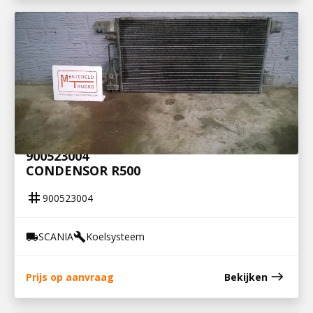
900523004
CONDENSOR R500
tag
900523004
SCANIA
Koelsysteem
local_shipping
build
east
Prijs op aanvraag
Bekijken