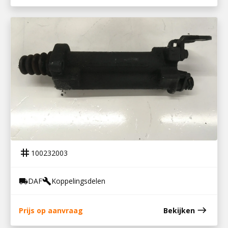
100232003
KOPPELINGSBEKRACHTIGER LF55
tag
100232003
DAF
Koppelingsdelen
local_shipping
build
east
Prijs op aanvraag
Bekijken