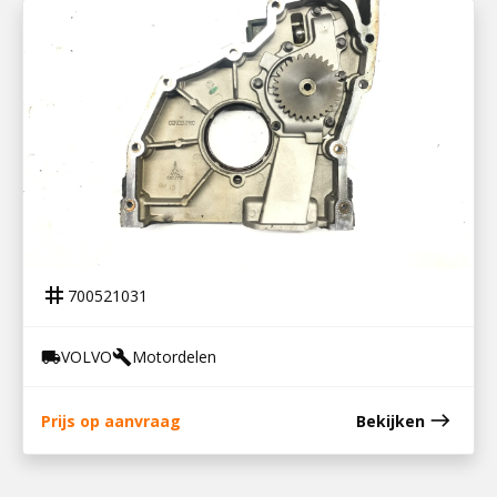
700521031
OLIEPOMPHUIS VOLVO FE
tag
700521031
VOLVO
Motordelen
local_shipping
build
east
Prijs op aanvraag
Bekijken