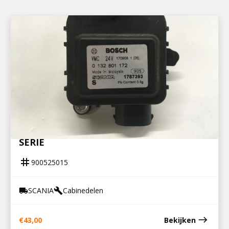
900525015
STELMOTOR CABINEVERWARMING R-
SERIE
tag
900525015
SCANIA
Cabinedelen
local_shipping
build
east
€
43,00
Bekijken