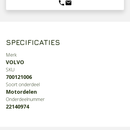
phone
mail
SPECIFICATIES
Merk
VOLVO
SKU
700121006
Soort onderdeel
Motordelen
Onderdeelnummer
22140974