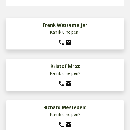
Frank Westemeijer
Kan ik u helpen?
phone
mail
Kristof Mroz
Kan ik u helpen?
phone
mail
Richard Mestebeld
Kan ik u helpen?
phone
mail