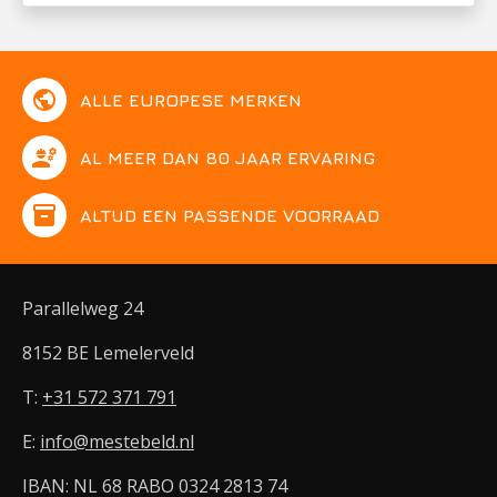
public
ALLE EUROPESE MERKEN
engineering
AL MEER DAN 80 JAAR ERVARING
inventory
ALTIJD EEN PASSENDE VOORRAAD
Parallelweg 24
8152 BE Lemelerveld
T:
+31 572 371 791
E:
info@mestebeld.nl
IBAN: NL 68 RABO 0324 2813 74