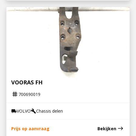
700690019
STEUN V STABILISATOR EN LUCHTBALG
VOORAS FH
tag
700690019
VOLVO
Chassis delen
local_shipping
build
east
Prijs op aanvraag
Bekijken