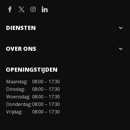
DIENSTEN
expand_more
Verkopen
OVER ONS
expand_more
Over ons
OPENINGSTIJDEN
Organisatie
Maandag:
08:00 – 17:30
Duurzaamheid
Dinsdag:
08:00 – 17:30
Werken bij
Woensdag:
08:00 – 17:30
Donderdag:
08:00 – 17:30
Contact
Vrijdag:
08:00 – 17:30