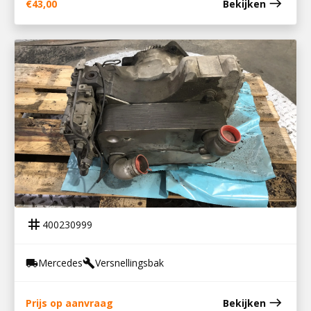
east
€
43,00
Bekijken
400230999
VOITH R115H RETARDER MB G211-16
tag
400230999
Mercedes
Versnellingsbak
local_shipping
build
east
Prijs op aanvraag
Bekijken