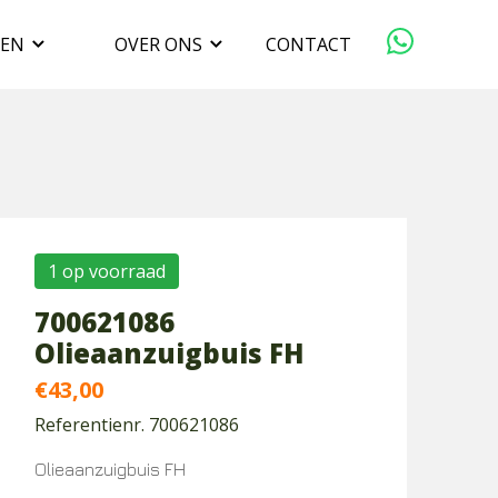
GEN
OVER ONS
CONTACT
ORGANISATIE
VERKOPEN
DUURZAAMHEID
1 op voorraad
700621086
WERKEN BIJ
Olieaanzuigbuis FH
€
43,00
Referentienr. 700621086
Olieaanzuigbuis FH