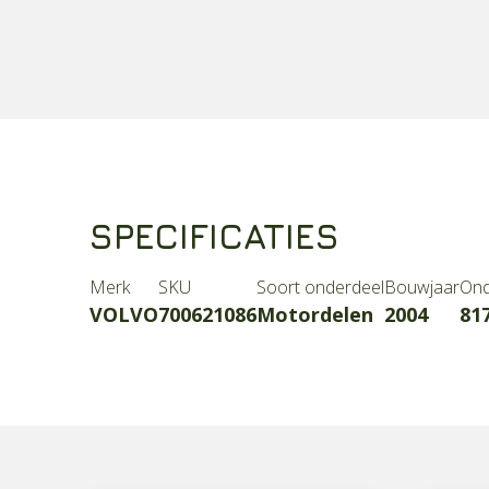
SPECIFICATIES
Merk
SKU
Soort onderdeel
Bouwjaar
Ond
VOLVO
700621086
Motordelen
2004
81