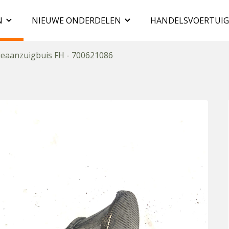
N
NIEUWE ONDERDELEN
HANDELSVOERTUI
ieaanzuigbuis FH - 700621086