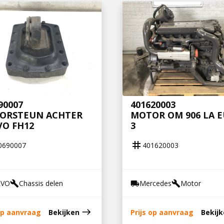
90007
401620003
ORSTEUN ACHTER
MOTOR OM 906 LA 
VO FH12
3
tag
0690007
401620003
LVO
Chassis delen
Mercedes
Motor
build
local_shipping
build
east
 op aanvraag
Bekijken
Prijs op aanvraag
Bekij