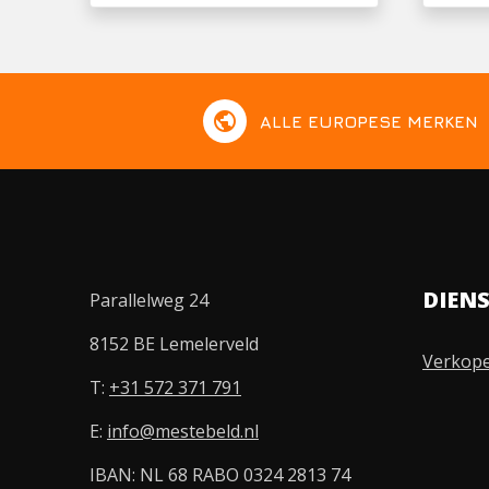
public
ALLE EUROPESE MERKEN
DIEN
Parallelweg 24
8152 BE Lemelerveld
Verkop
T:
+31 572 371 791
E:
info@mestebeld.nl
IBAN: NL 68 RABO 0324 2813 74