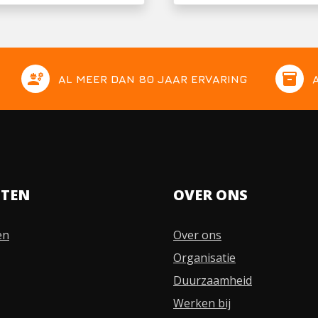
engineering
inventory
AL MEER DAN 80 JAAR ERVARING
STEN
OVER ONS
en
Over ons
Organisatie
Duurzaamheid
Werken bij