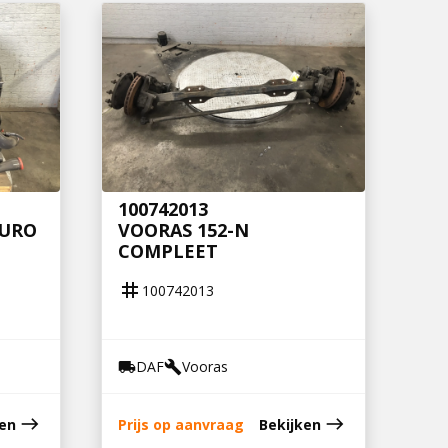
100742013
EURO
VOORAS 152-N
COMPLEET
tag
100742013
DAF
Vooras
local_shipping
build
east
east
ken
Prijs op aanvraag
Bekijken