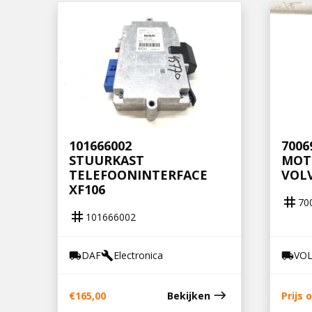
101666002
7006
STUURKAST
MOT
TELEFOONINTERFACE
VOL
XF106
tag
70
tag
101666002
DAF
Electronica
VO
local_shipping
build
local_shipping
east
€
165,00
Bekijken
Prijs