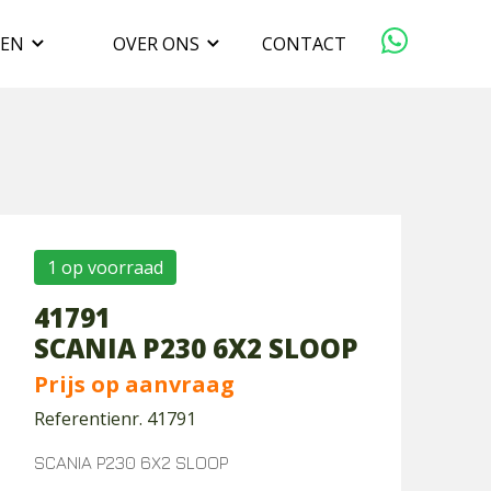
GEN
OVER ONS
CONTACT
ORGANISATIE
VERKOPEN
DUURZAAMHEID
1 op voorraad
41791
WERKEN BIJ
SCANIA P230 6X2 SLOOP
Prijs op aanvraag
Referentienr. 41791
SCANIA P230 6X2 SLOOP