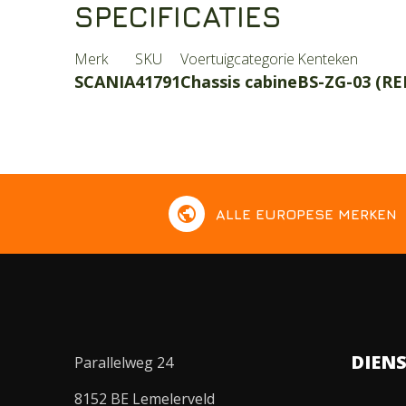
SPECIFICATIES
Merk
SKU
Voertuigcategorie
Kenteken
SCANIA
41791
Chassis cabine
BS-ZG-03 (R
public
ALLE EUROPESE MERKEN
DIEN
Parallelweg 24
8152 BE Lemelerveld