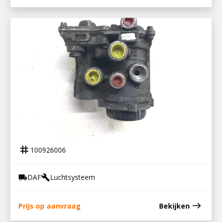
100926006
VOORASMODULATOR DAF
tag
100926006
DAF
Luchtsysteem
local_shipping
build
east
Prijs op aanvraag
Bekijken