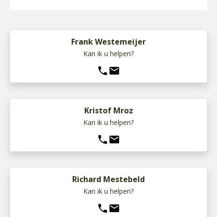
Frank Westemeijer
Kan ik u helpen?
phone
mail
Kristof Mroz
Kan ik u helpen?
phone
mail
Richard Mestebeld
Kan ik u helpen?
phone
mail