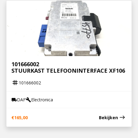
101666002
STUURKAST TELEFOONINTERFACE XF106
tag
101666002
DAF
Electronica
local_shipping
build
east
€
165,00
Bekijken