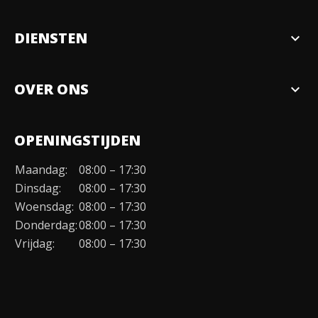
DIENSTEN
expand_more
Verkopen
OVER ONS
expand_more
Over ons
OPENINGSTIJDEN
Organisatie
Maandag:
08:00 – 17:30
Duurzaamheid
Dinsdag:
08:00 – 17:30
Werken bij
Woensdag:
08:00 – 17:30
Donderdag:
08:00 – 17:30
Contact
Vrijdag:
08:00 – 17:30