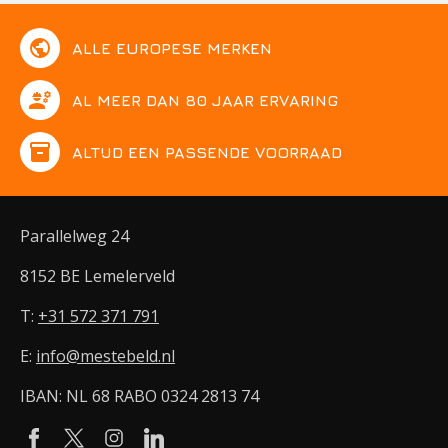
public
ALLE EUROPESE MERKEN
engineering
AL MEER DAN 80 JAAR ERVARING
inventory
ALTIJD EEN PASSENDE VOORRAAD
Parallelweg 24
8152 BE Lemelerveld
T:
+31 572 371 791
E:
info@mestebeld.nl
IBAN: NL 68 RABO 0324 2813 74