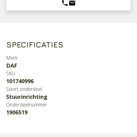
phone
mail
SPECIFICATIES
Merk
DAF
SKU
101740996
Soort onderdeel
Stuurinrichting
Onderdeelnummer
1906519