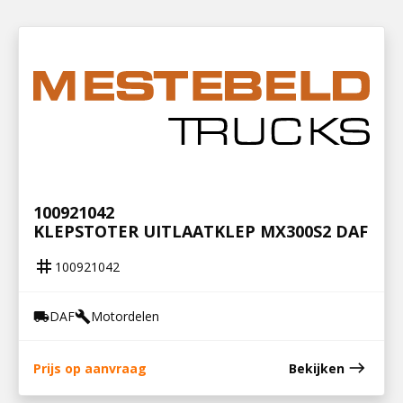
100921042
KLEPSTOTER UITLAATKLEP MX300S2 DAF
tag
100921042
DAF
Motordelen
local_shipping
build
east
Prijs op aanvraag
Bekijken