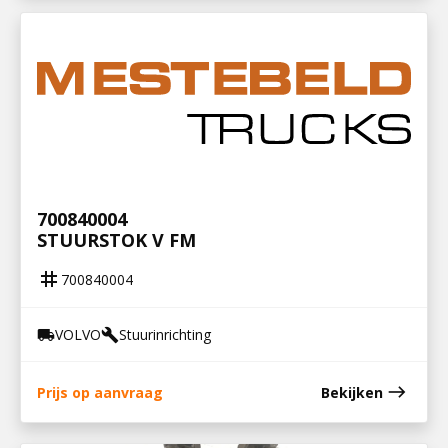
700840004
STUURSTOK V FM
tag
700840004
VOLVO
Stuurinrichting
local_shipping
build
east
Prijs op aanvraag
Bekijken