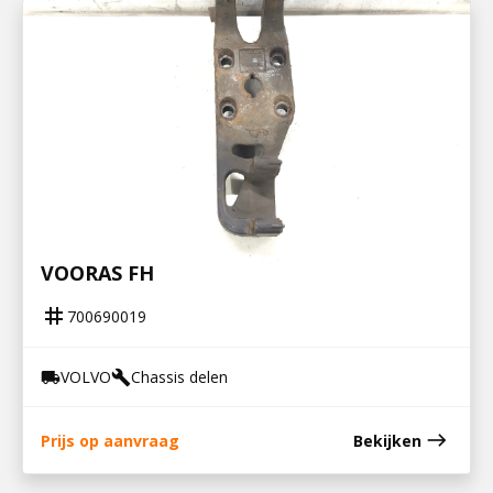
700690019
STEUN V STABILISATOR EN LUCHTBALG
VOORAS FH
tag
700690019
VOLVO
Chassis delen
local_shipping
build
east
Prijs op aanvraag
Bekijken