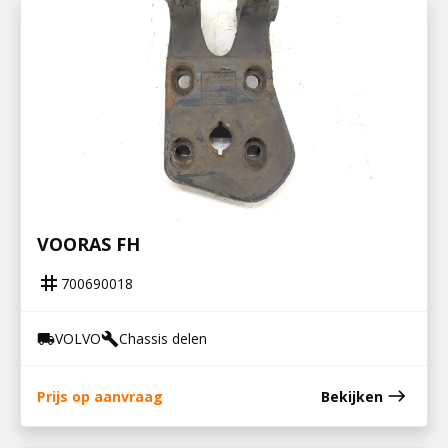
700690018
STEUN V STABILISATOR EN LUCHTBALG
VOORAS FH
tag
700690018
VOLVO
Chassis delen
local_shipping
build
east
Prijs op aanvraag
Bekijken