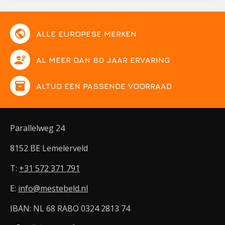
public
ALLE EUROPESE MERKEN
engineering
AL MEER DAN 80 JAAR ERVARING
inventory
ALTIJD EEN PASSENDE VOORRAAD
Parallelweg 24
8152 BE Lemelerveld
T:
+31 572 371 791
E:
info@mestebeld.nl
IBAN: NL 68 RABO 0324 2813 74