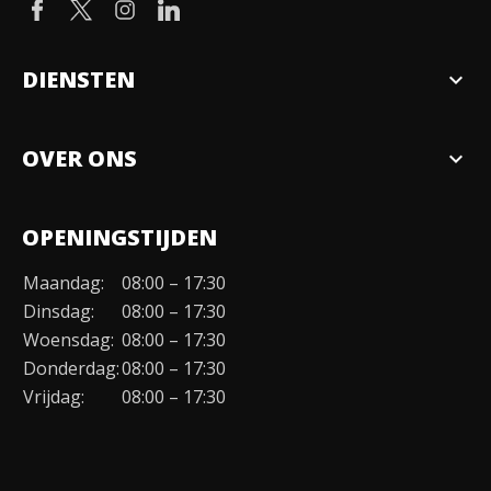
DIENSTEN
expand_more
Verkopen
OVER ONS
expand_more
Over ons
OPENINGSTIJDEN
Organisatie
Maandag:
08:00 – 17:30
Duurzaamheid
Dinsdag:
08:00 – 17:30
Werken bij
Woensdag:
08:00 – 17:30
Donderdag:
08:00 – 17:30
Contact
Vrijdag:
08:00 – 17:30