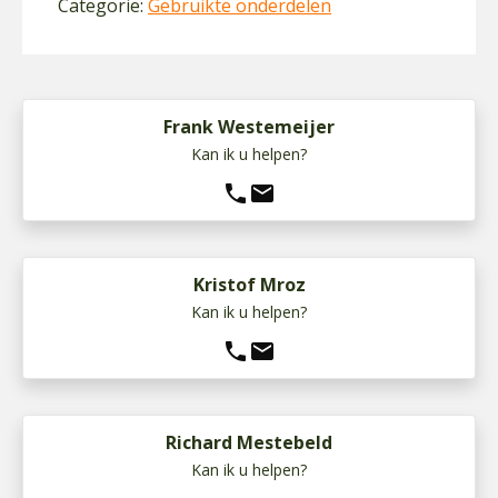
Categorie:
Gebruikte onderdelen
Frank Westemeijer
Kan ik u helpen?
phone
mail
Kristof Mroz
Kan ik u helpen?
phone
mail
Richard Mestebeld
Kan ik u helpen?