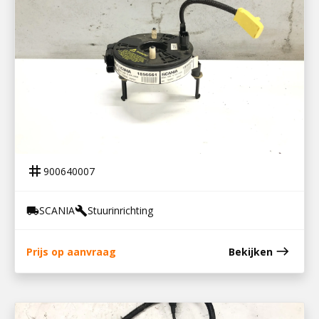
900640007
SPIRAALVEER R-SERIE
tag
900640007
SCANIA
Stuurinrichting
local_shipping
build
east
Prijs op aanvraag
Bekijken