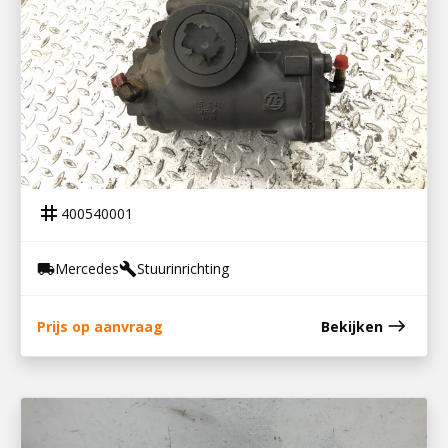
400540001
STUURHUIS ATEGO4
tag
400540001
Mercedes
Stuurinrichting
local_shipping
build
east
Prijs op aanvraag
Bekijken