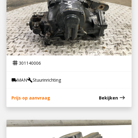
301140006
STUURHUIS TGX 10×8
tag
301140006
MAN
Stuurinrichting
local_shipping
build
east
Prijs op aanvraag
Bekijken