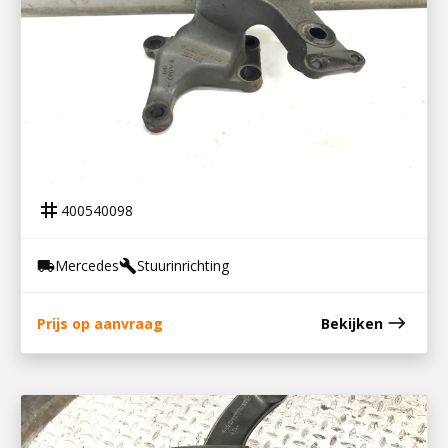
400540098
STUURHUISSTEUN ATEGO 4
tag
400540098
Mercedes
Stuurinrichting
local_shipping
build
east
Prijs op aanvraag
Bekijken