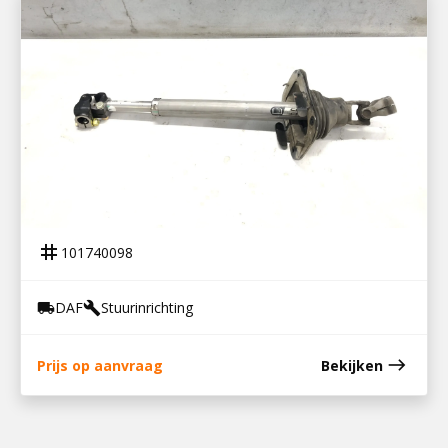
101740098
STUURAS SCHUIFSTUK
tag
101740098
DAF
Stuurinrichting
local_shipping
build
east
Prijs op aanvraag
Bekijken