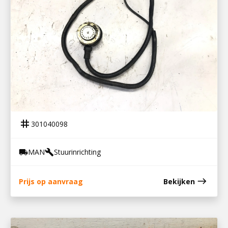
301040098
DRAAIHOEKSENSOR VOORLOOPAS TGX
tag
301040098
MAN
Stuurinrichting
local_shipping
build
east
Prijs op aanvraag
Bekijken