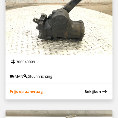
300940009
STUURHUIS RBL C300LL
tag
300940009
MAN
Stuurinrichting
local_shipping
build
east
Prijs op aanvraag
Bekijken