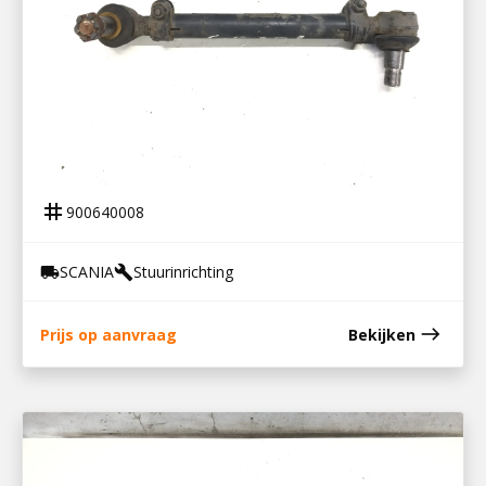
900640008
STUURSTANG 2E VOORAS
tag
900640008
SCANIA
Stuurinrichting
local_shipping
build
east
Prijs op aanvraag
Bekijken