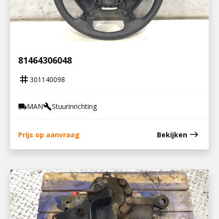
301140098
STUURWIEL 50CM / 81.46430-6048 /
81464306048
tag
301140098
MAN
Stuurinrichting
local_shipping
build
east
Prijs op aanvraag
Bekijken