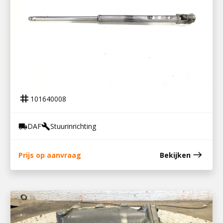
101640008
STUURSPINDEL XF 106
tag
101640008
DAF
Stuurinrichting
local_shipping
build
east
Prijs op aanvraag
Bekijken