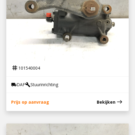
101540004
STUURHUIS LF 230
tag
101540004
DAF
Stuurinrichting
local_shipping
build
east
Prijs op aanvraag
Bekijken