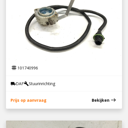
101740996
STUURHOEKSENSOR SLEEPAS CF86
tag
101740996
DAF
Stuurinrichting
local_shipping
build
east
Prijs op aanvraag
Bekijken