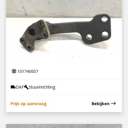
101740007
TUSSENARM MET STEUN BESTURING 8×4
tag
101740007
DAF
Stuurinrichting
local_shipping
build
east
Prijs op aanvraag
Bekijken