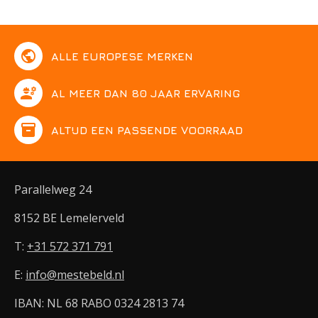
public
ALLE EUROPESE MERKEN
engineering
AL MEER DAN 80 JAAR ERVARING
inventory
ALTIJD EEN PASSENDE VOORRAAD
Parallelweg 24
8152 BE Lemelerveld
T:
+31 572 371 791
E:
info@mestebeld.nl
IBAN: NL 68 RABO 0324 2813 74