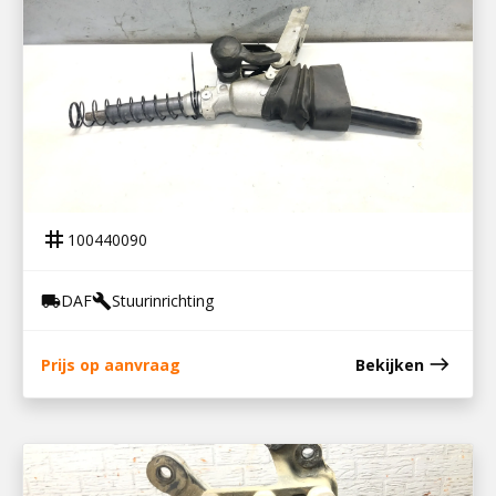
100440090
STUURKOLOM DAF 65/75/85
tag
100440090
DAF
Stuurinrichting
local_shipping
build
east
Prijs op aanvraag
Bekijken