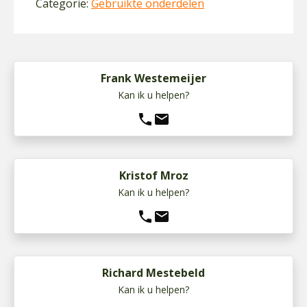
Categorie:
Gebruikte onderdelen
Frank Westemeijer
Kan ik u helpen?
phone
mail
Kristof Mroz
Kan ik u helpen?
phone
mail
Richard Mestebeld
Kan ik u helpen?