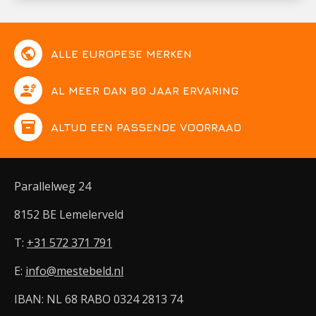
public
ALLE EUROPESE MERKEN
engineering
AL MEER DAN 80 JAAR ERVARING
inventory
ALTIJD EEN PASSENDE VOORRAAD
Parallelweg 24
8152 BE Lemelerveld
T:
+31 572 371 791
E:
info@mestebeld.nl
IBAN: NL 68 RABO 0324 2813 74