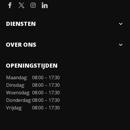
DIENSTEN
expand_more
Verkopen
OVER ONS
expand_more
Over ons
OPENINGSTIJDEN
Organisatie
Maandag:
08:00 – 17:30
Duurzaamheid
Dinsdag:
08:00 – 17:30
Werken bij
Woensdag:
08:00 – 17:30
Donderdag:
08:00 – 17:30
Contact
Vrijdag:
08:00 – 17:30