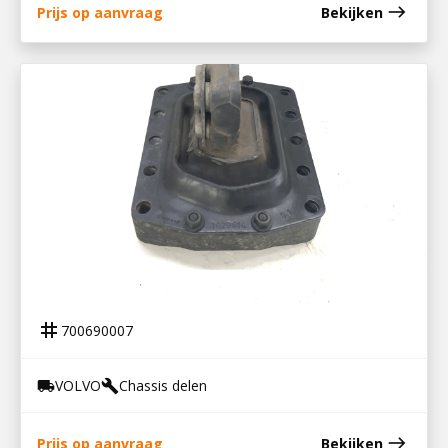
east
Prijs op aanvraag
Bekijken
700690007
MOTORSTEUN ACHTER VOLVO FH12
tag
700690007
VOLVO
Chassis delen
local_shipping
build
east
Prijs op aanvraag
Bekijken