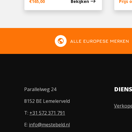
east
€
165,00
Bekijken
Prijs
public
ALLE EUROPESE MERKEN
DIEN
Parallelweg 24
8152 BE Lemelerveld
Verkop
T:
+31 572 371 791
E:
info@mestebeld.nl