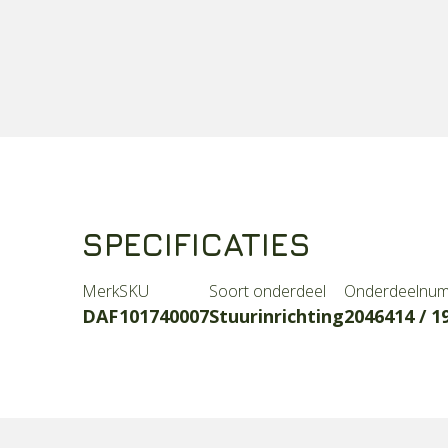
SPECIFICATIES
Merk
SKU
Soort onderdeel
Onderdeelnu
DAF
101740007
Stuurinrichting
2046414 / 1