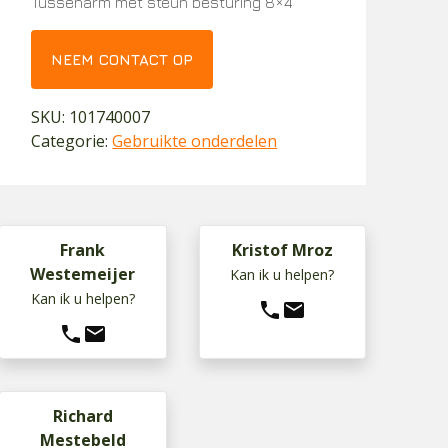
Tussenarm met steun besturing 8×4
NEEM CONTACT OP
SKU:
101740007
Categorie:
Gebruikte onderdelen
Frank
Kristof Mroz
Westemeijer
Kan ik u helpen?
Kan ik u helpen?
phone
mail
phone
mail
Richard
Mestebeld