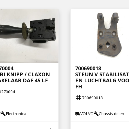
70004
700690018
I KNIPP / CLAXON
STEUN V STABILISA
KELAAR DAF 45 LF
EN LUCHTBALG VOO
FH
0270004
tag
700690018
F
Electronica
VOLVO
Chassis delen
build
local_shipping
build