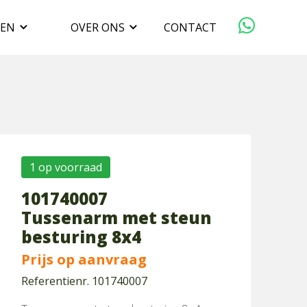
GEN
OVER ONS
CONTACT
ORGANISATIE
VERKOPEN
DUURZAAMHEID
1 op voorraad
101740007
WERKEN BIJ
Tussenarm met steun
besturing 8x4
Prijs op aanvraag
Referentienr. 101740007