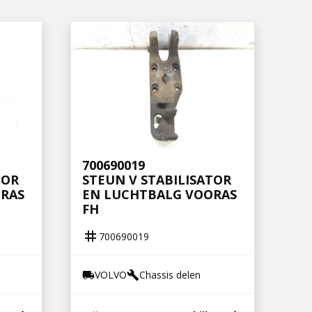
700690019
TOR
STEUN V STABILISATOR
RAS
EN LUCHTBALG VOORAS
FH
tag
700690019
VOLVO
Chassis delen
local_shipping
build