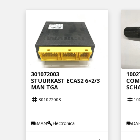
301072003
1002
STUURKAST ECAS2 6×2/3
COMB
MAN TGA
SCHA
tag
tag
301072003
10
MAN
Electronica
DA
local_shipping
build
local_shipping