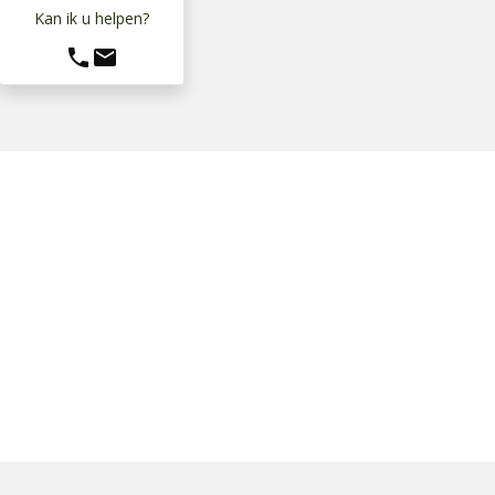
Kan ik u helpen?
phone
mail