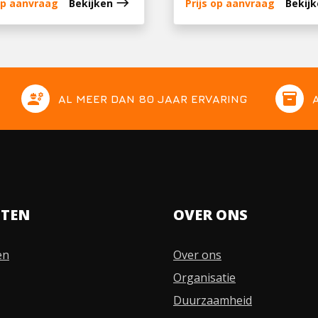
east
 op aanvraag
Bekijken
Prijs op aanvraag
Bekij
engineering
inventory
AL MEER DAN 80 JAAR ERVARING
STEN
OVER ONS
en
Over ons
Organisatie
Duurzaamheid