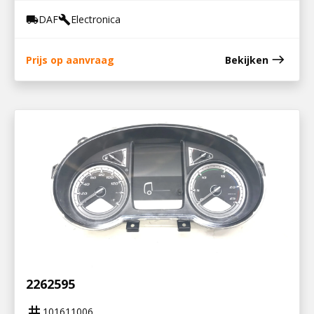
DAF
Electronica
local_shipping
build
east
Prijs op aanvraag
Bekijken
101611006
INSTRUMENTENPANNEEL XF106 /
2262595
tag
101611006