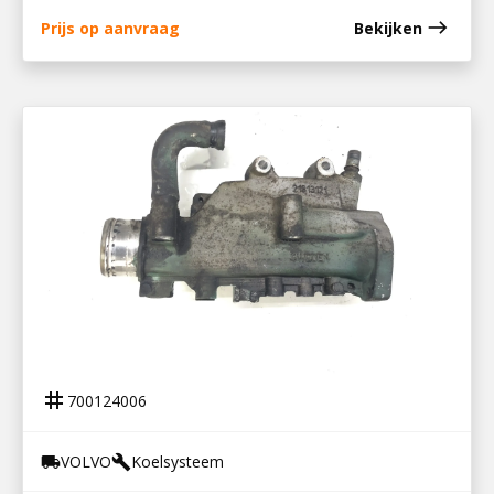
east
Prijs op aanvraag
Bekijken
700124006
WATERPIJP D8K / 21813121
tag
700124006
VOLVO
Koelsysteem
local_shipping
build