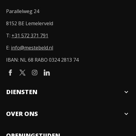
Parallelweg 24
8152 BE Lemelerveld
T:
+31 572 371 791
E:
info@mestebeld.nl
IBAN: NL 68 RABO 0324 2813 74
DIENSTEN
expand_more
Verkopen
OVER ONS
expand_more
Over ons
OPENINGSTIJDEN