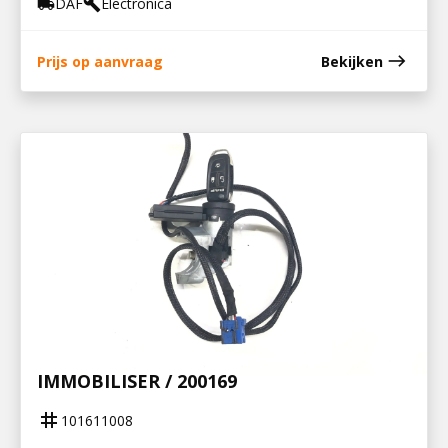
DAF
Electronica
local_shipping
build
east
Prijs op aanvraag
Bekijken
101611008
CONTACTSLOT MET SLEUTEL EN
IMMOBILISER / 200169
tag
101611008