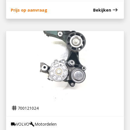
east
Prijs op aanvraag
Bekijken
700121024
STEUN RIEMSPANNERS / 22501959
tag
700121024
VOLVO
Motordelen
local_shipping
build