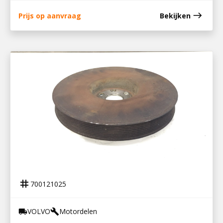
east
Prijs op aanvraag
Bekijken
700121025
TRILLINGSDEMPER D8K / 21534912
tag
700121025
VOLVO
Motordelen
local_shipping
build