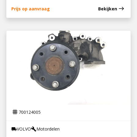
east
Prijs op aanvraag
Bekijken
700124005
WATERPOMP D8K / 22107715
tag
700124005
VOLVO
Motordelen
local_shipping
build