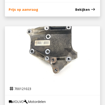
east
Prijs op aanvraag
Bekijken
700121023
STEUN AIRCOPOMP / 22416823
tag
700121023
VOLVO
Motordelen
local_shipping
build