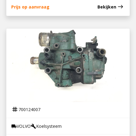
east
Prijs op aanvraag
Bekijken
700124007
THERMOSTAATHUIS D8K / 22569348
tag
700124007
VOLVO
Koelsysteem
local_shipping
build