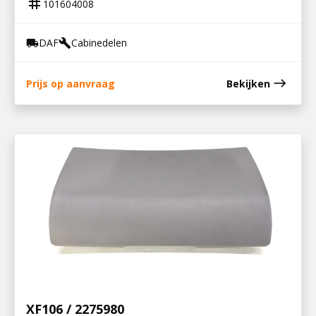
tag
101604008
DAF
Cabinedelen
local_shipping
build
east
Prijs op aanvraag
Bekijken
101602021
INSTRUCTIEPLAAT ZEKERINGSKAST
XF106 / 2275980