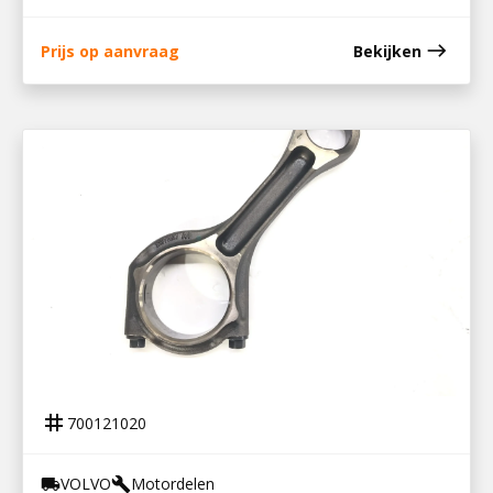
east
Prijs op aanvraag
Bekijken
700121020
DRIJFSTANG D8K / 22571627
tag
700121020
VOLVO
Motordelen
local_shipping
build