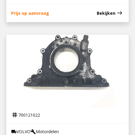
east
Prijs op aanvraag
Bekijken
700121022
FRONTPLAAT D8K / 22561414
tag
700121022
VOLVO
Motordelen
local_shipping
build