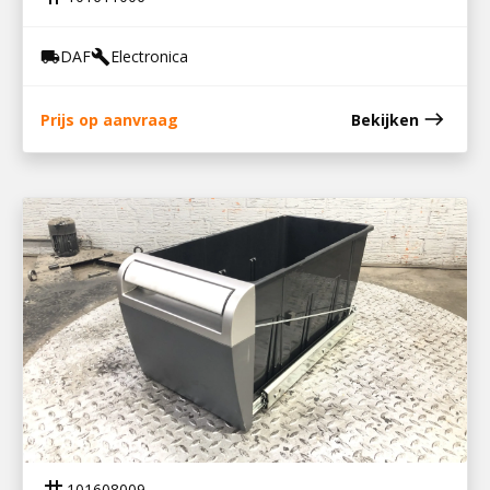
DAF
Electronica
local_shipping
build
east
Prijs op aanvraag
Bekijken
101608009
OPBERGBAK DAF / 1929330
tag
101608009