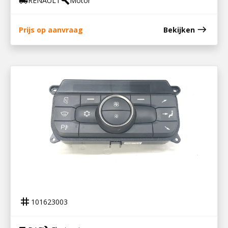
RENAULT
Motor
local_shipping
build
east
Prijs op aanvraag
Bekijken
101623003
BEDIENING KLIMAATREGELING / 2324192
tag
101623003